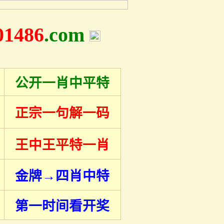
01486
.com
公开一肖中平特
正宗一句解一码
王中王平特一肖
金牌→四肖中特
第一时间看开奖